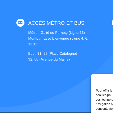
ACCÈS MÉTRO ET BUS

Métro : Gaité ou Pernety (Ligne 13)
Montparnasse Bienvenue (Ligne 4, 6,
12,13)
Bus : 91, 88 (Place Catalogne)
92, 58 (Avenue du Maine)
Pour offrir 
cookies pour
ces technolo
navigation ou
consentement